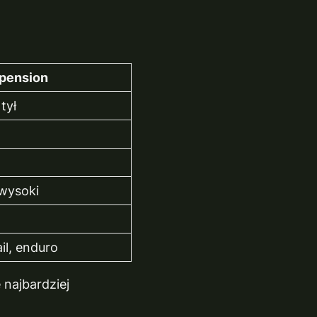
spension
tył
wysoki
y
ail, enduro
 najbardziej