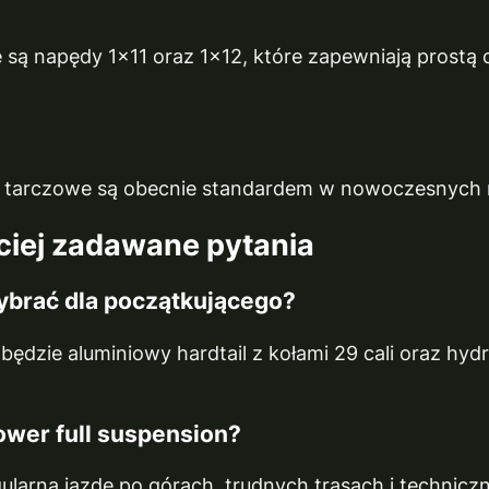
 są napędy 1x11 oraz 1x12, które zapewniają prostą o
e tarczowe są obecnie standardem w nowoczesnych
ciej zadawane pytania
ybrać dla początkującego?
ędzie aluminiowy hardtail z kołami 29 cali oraz hyd
ower full suspension?
egularną jazdę po górach, trudnych trasach i technic