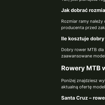
Jak dobrać rozmi
Rozmiar ramy należy 
producenta przed za
Ile kosztuje dobr
Dobry rower MTB dla 
zaawansowane modele
Rowery MTB w 
Poniżej znajdziesz w
aktualną ofertę mode
Santa Cruz – row