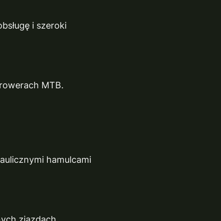
bsługę i szeroki
 rowerach MTB.
raulicznymi hamulcami
znych zjazdach.