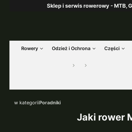
Sklep i serwis rowerowy - MTB, G
Rowery
Odzież i Ochrona
Części
AirBike Sklep i Serwisy Rowerowe
Blog
Jaki rower MTB wybrać w
w kategorii
Poradniki
Jaki rower