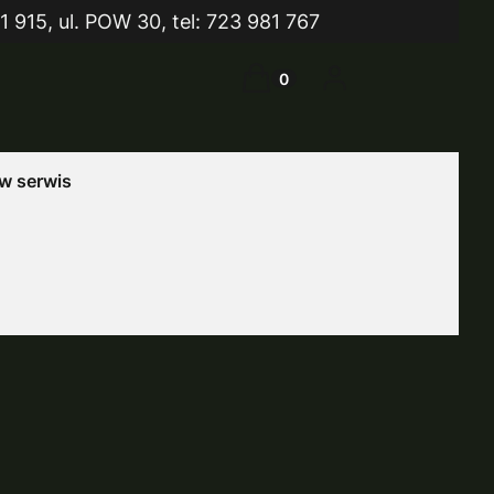
1 915, ul. POW 30, tel: 723 981 767
Koszyk
Zaloguj się
Produkty w koszyku: 0. Zo
 serwis