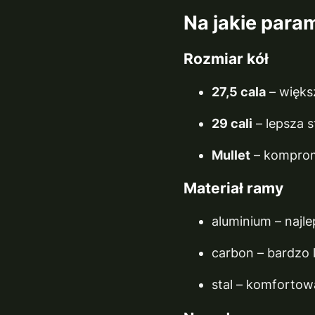
Na jakie para
Rozmiar kół
27,5 cala
– więks
29 cali
– lepsza s
Mullet
– komprom
Materiał ramy
aluminium – najle
carbon – bardzo l
stal – komfortowa