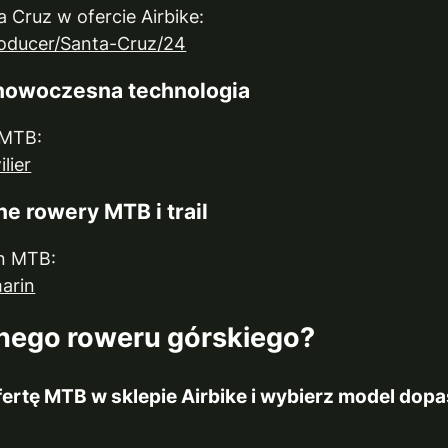
Cruz w ofercie Airbike:
producer/Santa-Cruz/24
i nowoczesna technologia
 MTB:
ilier
ne rowery MTB i trail
n MTB:
marin
nego roweru górskiego?
fertę MTB w sklepie Airbike i wybierz model do