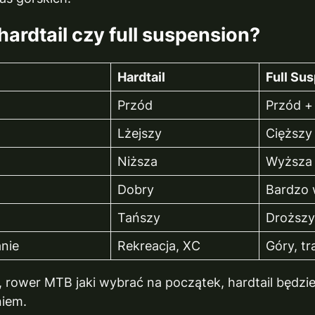
ardtail czy full suspension?
Hardtail
Full Su
Przód
Przód + 
Lżejszy
Cięższy
Niższa
Wyższa
Dobry
Bardzo 
Tańszy
Droższ
nie
Rekreacja, XC
Góry, tr
ę, rower MTB jaki wybrać na początek, hardtail będzie
niem.