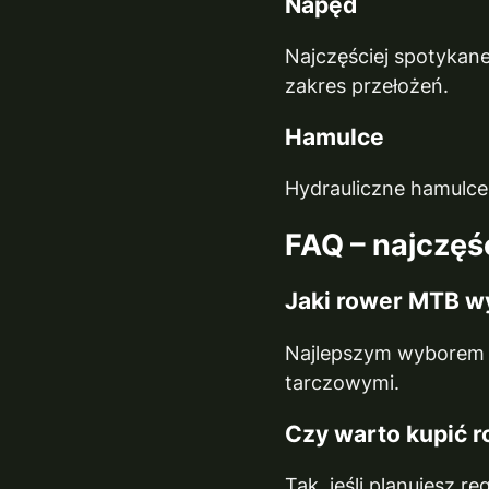
Napęd
Najczęściej spotykane
zakres przełożeń.
Hamulce
Hydrauliczne hamulc
FAQ – najczęś
Jaki rower MTB w
Najlepszym wyborem b
tarczowymi.
Czy warto kupić r
Tak, jeśli planujesz r